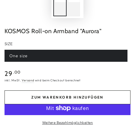
KOSMOS Roll-on Armband "Aurora"
SIZE
One size
Variante
ausverkauft
oder
nicht
Regulärer
.00
29
verfügbar
Preis
inkl. MwSt.
Versand
wird beim Checkout berechnet
ZUM WARENKORB HINZUFÜGEN
Weitere Bezahlmöglichkeiten