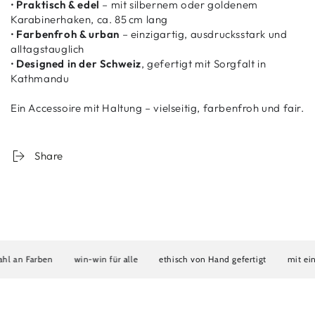
•
Praktisch & edel
– mit silbernem oder goldenem
Karabinerhaken, ca. 85 cm lang
•
Farbenfroh & urban
– einzigartig, ausdrucksstark und
alltagstauglich
•
Designed in der Schweiz
, gefertigt mit Sorgfalt in
Kathmandu
Ein Accessoire mit Haltung – vielseitig, farbenfroh und fair.
Share
l an Farben
win-win für alle
ethisch von Hand gefertigt
mit eine