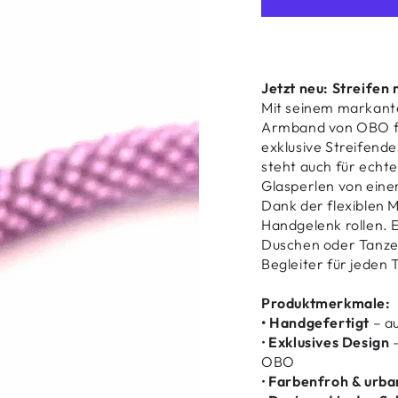
Jetzt neu: Streifen m
Mit seinem markante
Armband von OBO fr
exklusive Streifendes
steht auch für echt
Glasperlen von eine
Dank der flexiblen 
Handgelenk rollen. E
Duschen oder Tanzen
Begleiter für jeden 
Produktmerkmale:
• Handgefertigt
– au
•
Exklusives Design
–
OBO
•
Farbenfroh & urba