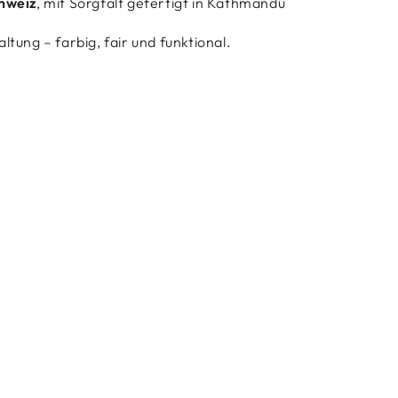
chweiz
, mit Sorgfalt gefertigt in Kathmandu
ltung – farbig, fair und funktional.