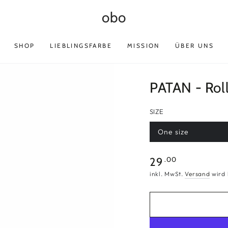
obo
SHOP
LIEBLINGSFARBE
MISSION
ÜBER UNS
PATAN - Rol
SIZE
One size
Variante
ausverkauft
oder
nicht
Regulärer
.00
29
verfügbar
Preis
inkl. MwSt.
Versand
wird 